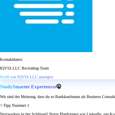
Kontaktdaten:
IQVIA LLC Recruiting-Team
Profil von IQVIA LLC anzeigen
StudySmarter Expertenrat
🤫
Wir sind der Meinung, dass du so Bankkaufmann als Business Consult
✨
Tipp Nummer 1
Netzwerken ist der Schlüssel! Nutze Plattformen wie LinkedIn, um Kon