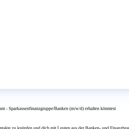
ant - Sparkassenfinanzgruppe/Banken (m/w/d) erhalten könntest
takte zu knüpfen und dich mit Leuten aus der Banken- und Finanzbranc