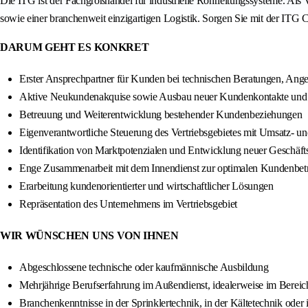
Die ITG ist der Fachgroßhandel für industrielle Rohrleitungssysteme. Als
sowie einer branchenweit einzigartigen Logistik. Sorgen Sie mit der I
DARUM GEHT ES KONKRET
Erster Ansprechpartner für Kunden bei technischen Beratungen, Ang
Aktive Neukundenakquise sowie Ausbau neuer Kundenkontakte und 
Betreuung und Weiterentwicklung bestehender Kundenbeziehungen
Eigenverantwortliche Steuerung des Vertriebsgebietes mit Umsatz- u
Identifikation von Marktpotenzialen und Entwicklung neuer Geschäft
Enge Zusammenarbeit mit dem Innendienst zur optimalen Kundenbet
Erarbeitung kundenorientierter und wirtschaftlicher Lösungen
Repräsentation des Unternehmens im Vertriebsgebiet
WIR WÜNSCHEN UNS VON IHNEN
Abgeschlossene technische oder kaufmännische Ausbildung
Mehrjährige Berufserfahrung im Außendienst, idealerweise im Bereich
Branchenkenntnisse in der Sprinklertechnik, in der Kältetechnik oder 