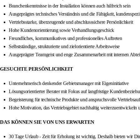
Branchenkenntnisse in der Installation können auch hilfreich sein
Ausgeprägtes technisches Verständnis und die Fähigkeit, kundenspez
Vertriebsstarke, überzeugende und abschlusssichere Persönlichkeit
Hohe Kundenorientierung sowie Verhandlungsgeschick
Freundliches, kommunikatives und professionelles Auftreten
Selbstständige, strukturierte und zielorientierte Arbeitsweise
Ausgeprägter Teamgeist und enge Zusammenarbeit mit internen Abte
GESUCHTE PERSÖNLICHKEIT
Unternehmerisch denkender Gebietsmanager mit Eigeninitiative
Lösungsorientierter Berater mit Fokus auf langfristige Kundenbezieh
Begeisterung für technische Produkte und anspruchsvolle Vertriebsau
Hohe Motivation, das Vertriebsgebiet nachhaltig weiterzuentwickeln
DAS KÖNNEN SIE VON UNS ERWARTEN
30 Tage Urlaub - Zeit für Erholung ist wichtig. Deshalb bieten wir Di