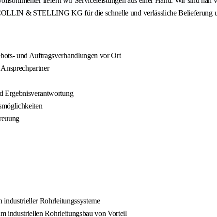
 Vollsortimenter liefern wir Serviceleistungen aus einer Hand. Wir sind n
TG COLLIN & STELLING KG für die schnelle und verlässliche Belieferung 
ebots- und Auftragsverhandlungen vor Ort
Ansprechpartner
nd Ergebnisverantwortung
smöglichkeiten
reuung
 industrieller Rohrleitungssysteme
im industriellen Rohrleitungsbau von Vorteil