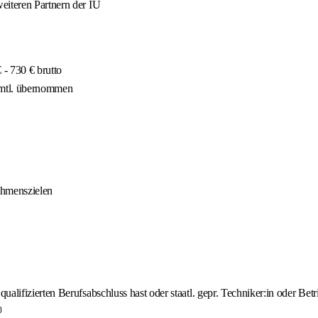
eiteren Partnern der IU
- 730 € brutto
 mtl. übernommen
ehmenszielen
lifizierten Berufsabschluss hast oder staatl. gepr. Techniker:in oder Betri
