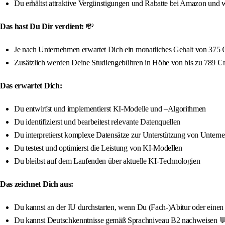
Du erhältst attraktive Vergünstigungen und Rabatte bei Amazon und w
Das hast Du Dir verdient:
💸
Je nach Unternehmen erwartet Dich ein monatliches Gehalt von 375 € 
Zusätzlich werden Deine Studiengebühren in Höhe von bis zu 789 €
Das erwartet Dich:
Du entwirfst und implementierst KI-Modelle und –Algorithmen
Du identifizierst und bearbeitest relevante Datenquellen
Du interpretierst komplexe Datensätze zur Unterstützung von Untern
Du testest und optimierst die Leistung von KI-Modellen
Du bleibst auf dem Laufenden über aktuelle KI-Technologien
Das zeichnet Dich aus:
Du kannst an der IU durchstarten, wenn Du (Fach-)Abitur oder einen qua
Du kannst Deutschkenntnisse gemäß Sprachniveau B2 nachweisen 