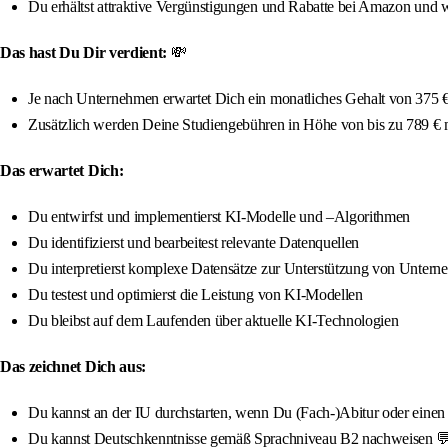
Du erhältst attraktive Vergünstigungen und Rabatte bei Amazon und w
Das hast Du Dir verdient:
💸
Je nach Unternehmen erwartet Dich ein monatliches Gehalt von 375 € 
Zusätzlich werden Deine Studiengebühren in Höhe von bis zu 789 €
Das erwartet Dich:
Du entwirfst und implementierst KI-Modelle und –Algorithmen
Du identifizierst und bearbeitest relevante Datenquellen
Du interpretierst komplexe Datensätze zur Unterstützung von Untern
Du testest und optimierst die Leistung von KI-Modellen
Du bleibst auf dem Laufenden über aktuelle KI-Technologien
Das zeichnet Dich aus:
Du kannst an der IU durchstarten, wenn Du (Fach-)Abitur oder einen qua
Du kannst Deutschkenntnisse gemäß Sprachniveau B2 nachweisen 