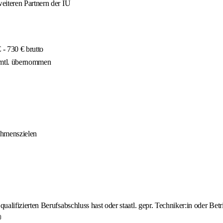
eiteren Partnern der IU
- 730 € brutto
 mtl. übernommen
ehmenszielen
lifizierten Berufsabschluss hast oder staatl. gepr. Techniker:in oder Betri
