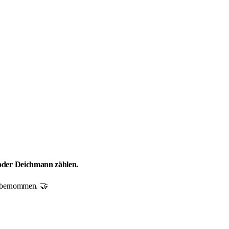
 oder Deichmann zählen.
r übernommen. 🤝