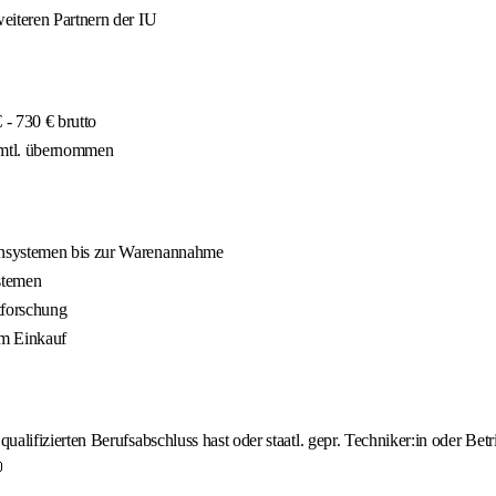
eiteren Partnern der IU
- 730 € brutto
 mtl. übernommen
ensystemen bis zur Warenannahme
stemen
tforschung
em Einkauf
lifizierten Berufsabschluss hast oder staatl. gepr. Techniker:in oder Betri
