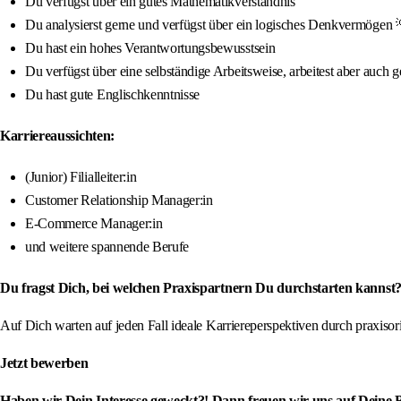
Du verfügst über ein gutes Mathematikverständnis
Du analysierst gerne und verfügst über ein logisches Denkvermögen 
Du hast ein hohes Verantwortungsbewusstsein
Du verfügst über eine selbständige Arbeitsweise, arbeitest aber auch
Du hast gute Englischkenntnisse
Karriereaussichten:
(Junior) Filialleiter:in
Customer Relationship Manager:in
E-Commerce Manager:in
und weitere spannende Berufe
Du fragst Dich, bei welchen Praxispartnern Du durchstarten kannst?
Auf Dich warten auf jeden Fall ideale Karriereperspektiven durch praxis
Jetzt bewerben
Haben wir Dein Interesse geweckt?! Dann freuen wir uns auf Deine