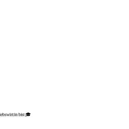
ebswirt:in bist 🎓