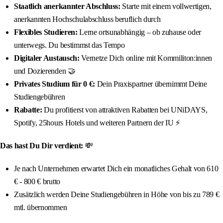
Staatlich anerkannter Abschluss:
Starte mit einem vollwertigen,
anerkannten Hochschulabschluss beruflich durch
Flexibles Studieren:
Lerne ortsunabhängig – ob zuhause oder
unterwegs. Du bestimmst das Tempo
Digitaler Austausch:
Vernetze Dich online mit Kommiliton:innen
und Dozierenden 🤝
Privates Studium für 0 €:
Dein Praxispartner übernimmt Deine
Studiengebühren
Rabatte:
Du profitierst von attraktiven Rabatten bei UNiDAYS,
Spotify, 25hours Hotels und weiteren Partnern der IU ⚡️
Das hast Du Dir verdient:
💸
Je nach Unternehmen erwartet Dich ein monatliches Gehalt von 610
€ - 800 € brutto
Zusätzlich werden Deine Studiengebühren in Höhe von bis zu 789 €
mtl. übernommen