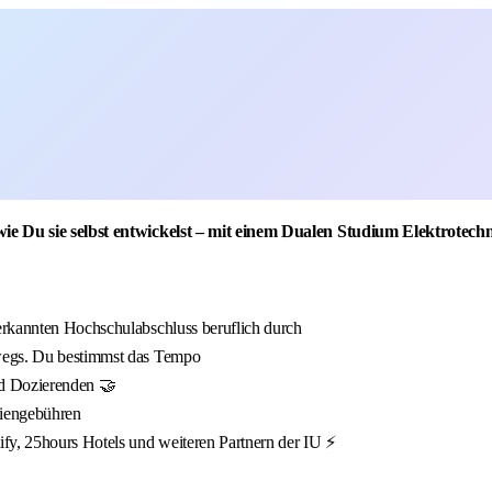
e Du sie selbst entwickelst – mit einem Dualen Studium Elektrotech
erkannten Hochschulabschluss beruflich durch
wegs. Du bestimmst das Tempo
nd Dozierenden 🤝
diengebühren
fy, 25hours Hotels und weiteren Partnern der IU ⚡️