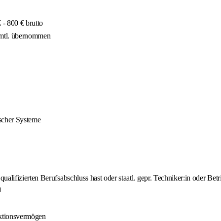
- 800 € brutto
 mtl. übernommen
ischer Systeme
lifizierten Berufsabschluss hast oder staatl. gepr. Techniker:in oder Betri

aktionsvermögen