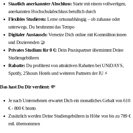
Staatlich anerkannter Abschluss:
Starte mit einem vollwertigen,
anerkannten Hochschulabschluss beruflich durch
Flexibles Studieren:
Lerne ortsunabhängig – ob zuhause oder
unterwegs. Du bestimmst das Tempo
Digitaler Austausch:
Vernetze Dich online mit Kommiliton:innen
und Dozierenden 🤝
Privates Studium für 0 €:
Dein Praxispartner übernimmt Deine
Studiengebühren
Rabatte:
Du profitierst von attraktiven Rabatten bei UNiDAYS,
Spotify, 25hours Hotels und weiteren Partnern der IU ⚡️
Das hast Du Dir verdient:
💸
Je nach Unternehmen erwartet Dich ein monatliches Gehalt von 610
€ - 800 € brutto
Zusätzlich werden Deine Studiengebühren in Höhe von bis zu 789 €
mtl. übernommen