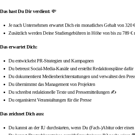
Das hast Du Dir verdient:
💸
Je nach Unternehmen erwartet Dich ein monatliches Gehalt von 320 € 
Zusätzlich werden Deine Studiengebühren in Höhe von bis zu 789 €
Das erwartet Dich:
Du entwickelst PR-Strategien und Kampagnen
Du betreust Social-Media-Kanäle und erstellst Redaktionspläne dafür
Du dokumentierst Medienberichterstattungen und verwaltest den Press
Du übernimmst das Management von Projekten
Du schreibst redaktionelle Texte und Pressemitteilungen ✍️
Du organisierst Veranstaltungen für die Presse
Das zeichnet Dich aus:
Du kannst an der IU durchstarten, wenn Du (Fach-)Abitur oder einen qua