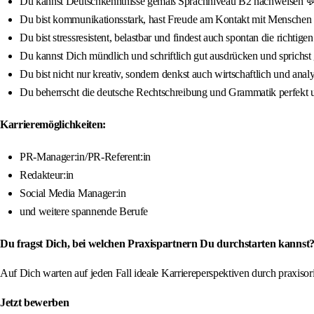
Du kannst Deutschkenntnisse gemäß Sprachniveau B2 nachweisen 
Du bist kommunikationsstark, hast Freude am Kontakt mit Menschen 
Du bist stressresistent, belastbar und findest auch spontan die richtige
Du kannst Dich mündlich und schriftlich gut ausdrücken und sprichst
Du bist nicht nur kreativ, sondern denkst auch wirtschaftlich und anal
Du beherrscht die deutsche Rechtschreibung und Grammatik perfekt 
Karrieremöglichkeiten:
PR-Manager:in/PR-Referent:in
Redakteur:in
Social Media Manager:in
und weitere spannende Berufe
Du fragst Dich, bei welchen Praxispartnern Du durchstarten kannst?
Auf Dich warten auf jeden Fall ideale Karriereperspektiven durch praxis
Jetzt bewerben