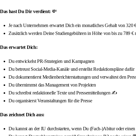
Das hast Du Dir verdient:
💸
Je nach Unternehmen erwartet Dich ein monatliches Gehalt von 320 € 
Zusätzlich werden Deine Studiengebühren in Höhe von bis zu 789 €
Das erwartet Dich:
Du entwickelst PR-Strategien und Kampagnen
Du betreust Social-Media-Kanäle und erstellst Redaktionspläne dafür
Du dokumentierst Medienberichterstattungen und verwaltest den Press
Du übernimmst das Management von Projekten
Du schreibst redaktionelle Texte und Pressemitteilungen ✍️
Du organisierst Veranstaltungen für die Presse
Das zeichnet Dich aus:
Du kannst an der IU durchstarten, wenn Du (Fach-)Abitur oder einen qua