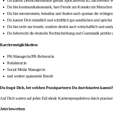
Du kannst Deutschkenntnisse gemäß Sprachniveau B2 nachweisen 
Du bist kommunikationsstark, hast Freude am Kontakt mit Menschen 
Du bist stressresistent, belastbar und findest auch spontan die richtige
Du kannst Dich mündlich und schriftlich gut ausdrücken und sprichst
Du bist nicht nur kreativ, sondern denkst auch wirtschaftlich und anal
Du beherrscht die deutsche Rechtschreibung und Grammatik perfekt 
Karrieremöglichkeiten:
PR-Manager:in/PR-Referent:in
Redakteur:in
Social Media Manager:in
und weitere spannende Berufe
Du fragst Dich, bei welchen Praxispartnern Du durchstarten kannst?
Auf Dich warten auf jeden Fall ideale Karriereperspektiven durch praxis
Jetzt bewerben