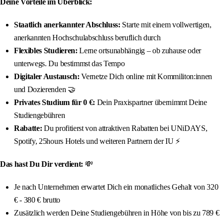
Deine Vorteile im Überblick:
Staatlich anerkannter Abschluss:
Starte mit einem vollwertigen,
anerkannten Hochschulabschluss beruflich durch
Flexibles Studieren:
Lerne ortsunabhängig – ob zuhause oder
unterwegs. Du bestimmst das Tempo
Digitaler Austausch:
Vernetze Dich online mit Kommiliton:innen
und Dozierenden 🤝
Privates Studium für 0 €:
Dein Praxispartner übernimmt Deine
Studiengebühren
Rabatte:
Du profitierst von attraktiven Rabatten bei UNiDAYS,
Spotify, 25hours Hotels und weiteren Partnern der IU ⚡️
Das hast Du Dir verdient:
💸
Je nach Unternehmen erwartet Dich ein monatliches Gehalt von 320
€ - 380 € brutto
Zusätzlich werden Deine Studiengebühren in Höhe von bis zu 789 €