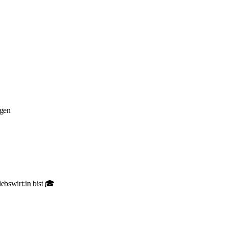
ngen
ebswirt:in bist 🎓