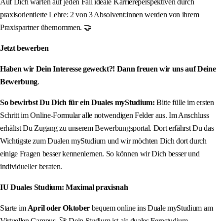
Auf Dich warten auf jeden Fall ideale Karriereperspektiven durch
praxisorientierte Lehre: 2 von 3 Absolvent:innen werden von ihrem
Praxispartner übernommen. 🤝
Jetzt bewerben
Haben wir Dein Interesse geweckt?! Dann freuen wir uns auf Deine
Bewerbung
.
So bewirbst Du Dich für ein Duales myStudium:
Bitte fülle im ersten
Schritt im Online-Formular alle notwendigen Felder aus. Im Anschluss
erhältst Du Zugang zu unserem Bewerbungsportal. Dort erfährst Du das
Wichtigste zum Dualen myStudium und wir möchten Dich dort durch
einige Fragen besser kennenlernen. So können wir Dich besser und
individueller beraten.
IU Duales Studium: Maximal praxisnah
Starte im
April oder Oktober
bequem online ins Duale myStudium am
Virtuellen Campus. 🚀 Dein Studium ist als duales Fernstudium