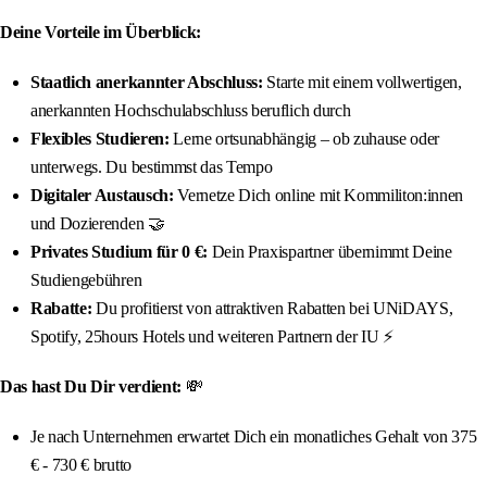
Deine Vorteile im Überblick:
Staatlich anerkannter Abschluss:
Starte mit einem vollwertigen,
anerkannten Hochschulabschluss beruflich durch
Flexibles Studieren:
Lerne ortsunabhängig – ob zuhause oder
unterwegs. Du bestimmst das Tempo
Digitaler Austausch:
Vernetze Dich online mit Kommiliton:innen
und Dozierenden 🤝
Privates Studium für 0 €:
Dein Praxispartner übernimmt Deine
Studiengebühren
Rabatte:
Du profitierst von attraktiven Rabatten bei UNiDAYS,
Spotify, 25hours Hotels und weiteren Partnern der IU ⚡️
Das hast Du Dir verdient:
💸
Je nach Unternehmen erwartet Dich ein monatliches Gehalt von 375
€ - 730 € brutto