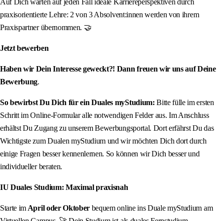
Auf Dich warten auf jeden Fall ideale Karriereperspektiven durch
praxisorientierte Lehre: 2 von 3 Absolvent:innen werden von ihrem
Praxispartner übernommen. 🤝
Jetzt bewerben
Haben wir Dein Interesse geweckt?! Dann freuen wir uns auf Deine
Bewerbung
.
So bewirbst Du Dich für ein Duales myStudium:
Bitte fülle im ersten
Schritt im Online-Formular alle notwendigen Felder aus. Im Anschluss
erhältst Du Zugang zu unserem Bewerbungsportal. Dort erfährst Du das
Wichtigste zum Dualen myStudium und wir möchten Dich dort durch
einige Fragen besser kennenlernen. So können wir Dich besser und
individueller beraten.
IU Duales Studium: Maximal praxisnah
Starte im
April oder Oktober
bequem online ins Duale myStudium am
Virtuellen Campus. 🚀 Dein Studium ist als duales Fernstudium