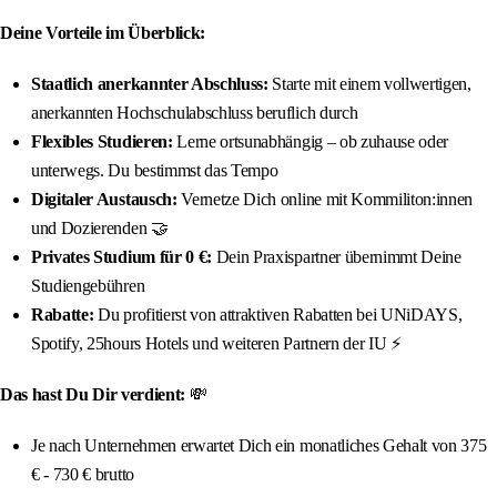
Deine Vorteile im Überblick:
Staatlich anerkannter Abschluss:
Starte mit einem vollwertigen,
anerkannten Hochschulabschluss beruflich durch
Flexibles Studieren:
Lerne ortsunabhängig – ob zuhause oder
unterwegs. Du bestimmst das Tempo
Digitaler Austausch:
Vernetze Dich online mit Kommiliton:innen
und Dozierenden 🤝
Privates Studium für 0 €:
Dein Praxispartner übernimmt Deine
Studiengebühren
Rabatte:
Du profitierst von attraktiven Rabatten bei UNiDAYS,
Spotify, 25hours Hotels und weiteren Partnern der IU ⚡️
Das hast Du Dir verdient:
💸
Je nach Unternehmen erwartet Dich ein monatliches Gehalt von 375
€ - 730 € brutto