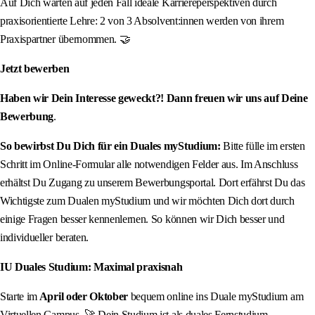
Auf Dich warten auf jeden Fall ideale Karriereperspektiven durch
praxisorientierte Lehre: 2 von 3 Absolvent:innen werden von ihrem
Praxispartner übernommen. 🤝
Jetzt bewerben
Haben wir Dein Interesse geweckt?! Dann freuen wir uns auf Deine
Bewerbung
.
So bewirbst Du Dich für ein Duales myStudium:
Bitte fülle im ersten
Schritt im Online-Formular alle notwendigen Felder aus. Im Anschluss
erhältst Du Zugang zu unserem Bewerbungsportal. Dort erfährst Du das
Wichtigste zum Dualen myStudium und wir möchten Dich dort durch
einige Fragen besser kennenlernen. So können wir Dich besser und
individueller beraten.
IU Duales Studium: Maximal praxisnah
Starte im
April oder Oktober
bequem online ins Duale myStudium am
Virtuellen Campus. 🚀 Dein Studium ist als duales Fernstudium