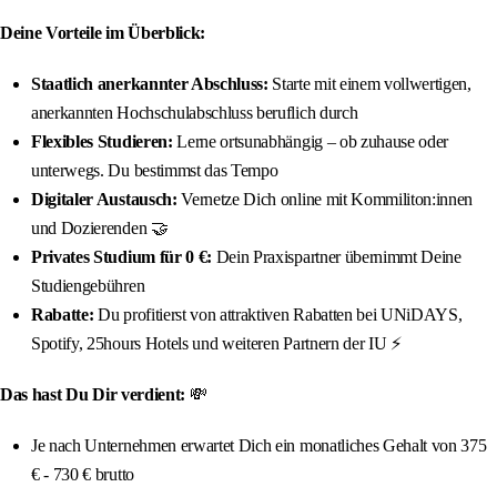
Deine Vorteile im Überblick:
Staatlich anerkannter Abschluss:
Starte mit einem vollwertigen,
anerkannten Hochschulabschluss beruflich durch
Flexibles Studieren:
Lerne ortsunabhängig – ob zuhause oder
unterwegs. Du bestimmst das Tempo
Digitaler Austausch:
Vernetze Dich online mit Kommiliton:innen
und Dozierenden 🤝
Privates Studium für 0 €:
Dein Praxispartner übernimmt Deine
Studiengebühren
Rabatte:
Du profitierst von attraktiven Rabatten bei UNiDAYS,
Spotify, 25hours Hotels und weiteren Partnern der IU ⚡️
Das hast Du Dir verdient:
💸
Je nach Unternehmen erwartet Dich ein monatliches Gehalt von 375
€ - 730 € brutto