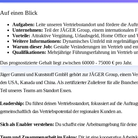
Auf einen Blick
Aufgaben:
Leite unseren Vertriebsstandort und fördere die Auf
Unternehmen:
Teil der JÄGER Group, einem internationalen 
Vorteile:
Attraktive Vergütung, Urlaubsgeld, Home Office und 
Weitere Informationen:
Dynamisches Umfeld mit regelmäßigen 
Warum dieser Job:
Gestalte Veränderungen im Vertrieb und en
Qualifikationen:
Mehrjährige Führungserfahrung im Vertrieb u
Das prognostizierte Gehalt liegt zwischen 60000 - 75000 € pro Jahr.
Jäger Gummi und Kunststoff GmbH gehört zur JÄGER Group, einem Verbund
den USA, Kanada und China. Als zertifizierter Zulieferer für alle Branchen
Teil unseres Teams am Standort Essen.
Leadership:
Du führst deinen Vertriebsstandort, fokussiert auf die Auft
gemeinschaftlich das Vertriebspotential der regionalen Kunden an.
Sich als Enabler verstehen:
Du schaffst eine Arbeitsumgebung für deine M
Team und Zusammenarbeit im Fokus:
Dir ist eine kooperative Arbeits