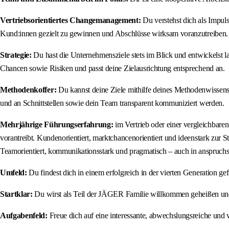
Vertriebsorientiertes Changemanagement:
Du verstehst dich als Impul
Kund:innen gezielt zu gewinnen und Abschlüsse wirksam voranzutreiben. S
Strategie:
Du hast die Unternehmensziele stets im Blick und entwickelst lang
Chancen sowie Risiken und passt deine Zielausrichtung entsprechend an.
Methodenkoffer:
Du kannst deine Ziele mithilfe deines Methodenwissens n
und an Schnittstellen sowie dein Team transparent kommuniziert werden.
Mehrjährige Führungserfahrung:
im Vertrieb oder einer vergleichbare
vorantreibt. Kundenorientiert, marktchancenorientiert und ideenstark zur
Teamorientiert, kommunikationsstark und pragmatisch – auch in anspruchs
Umfeld:
Du findest dich in einem erfolgreich in der vierten Generation ge
Startklar:
Du wirst als Teil der JÄGER Familie willkommen geheißen und z
Aufgabenfeld:
Freue dich auf eine interessante, abwechslungsreiche und 