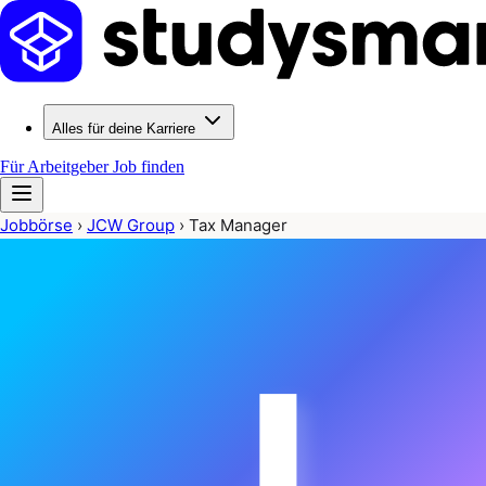
Alles für deine Karriere
Für Arbeitgeber
Job finden
Jobbörse
›
JCW Group
›
Tax Manager
J