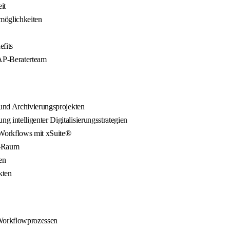
it
möglichkeiten
efits
AP-Beraterteam
und Archivierungsprojekten
intelligenter Digitalisierungsstrategien
Workflows mit xSuite®
H-Raum
en
kten
 Workflowprozessen