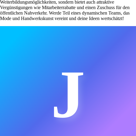
Weiterbildungsmöglichkeiten, sondern bietet auch attraktive
Vergünstigungen wie Mitarbeiterrabatte und einen Zuschuss für den
öffentlichen Nahverkehr. Werde Teil eines dynamischen Teams, das
Mode und Handwerkskunst vereint und deine Ideen wertschätzt!
J