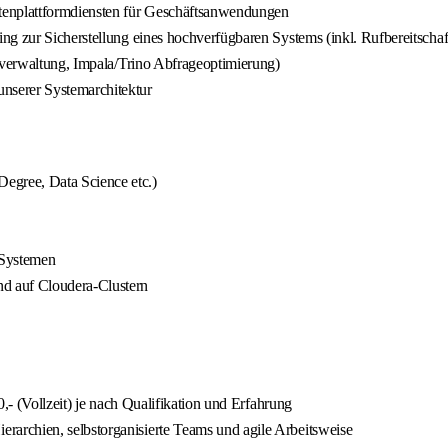
tenplattformdiensten für Geschäftsanwendungen
g zur Sicherstellung eines hochverfügbaren Systems (inkl. Rufbereitschaf
erverwaltung, Impala/Trino Abfrageoptimierung)
nserer Systemarchitektur
gree, Data Science etc.)
-Systemen
d auf Cloudera-Clustern
,- (Vollzeit) je nach Qualifikation und Erfahrung
archien, selbstorganisierte Teams und agile Arbeitsweise