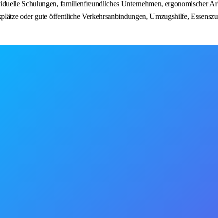
ividuelle Schulungen, familienfreundliches Unternehmen, ergonomischer Ar
arkplätze oder gute öffentliche Verkehrsanbindungen, Umzugshilfe, Essensz