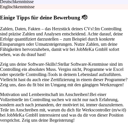
Deutschkenntnisse
Englischkenntnisse
Einige Tipps für deine Bewerbung 🫡
Zahlen, Daten, Fakten – das Herzstück deines CVs!:
Im Controlling
sind präzise Zahlen und Analysen entscheidend. Achte darauf, deine
Erfolge quantifiziert darzustellen – zum Beispiel durch konkrete
Einsparungen oder Umsatzsteigerungen. Nutze Zahlen, um deine
Fähigkeiten hervorzuheben, damit wir bei JobMeKa GmbH sofort
sehen, was du drauf hast!
Zeig uns deine Software-Skills!:
Stellar Software-Kenntnisse sind im
Controlling ein absolutes Muss. Vergiss nicht, Programme wie Excel
oder spezielle Controlling-Tools in deinem Lebenslauf aufzuführen.
Vielleicht hast du auch eine Zertifizierung in einem dieser Programme?
Zeig uns, dass du fit bist im Umgang mit den gängigen Werkzeugen!
Motivation und Lernbereitschaft im Anschreiben!:
Bei einer
Vollzeitstelle im Controlling suchen wir nicht nur nach Erfahrung,
sondern auch nach jemandem, der motiviert ist, immer dazuzulernen.
Teile im Anschreiben mit, warum du dich für Werkscontroller (m/w/d)
bei JobMeKa GmbH interessierst und was du dir von dieser Position
versprichst. Zeig uns deine Begeisterung!