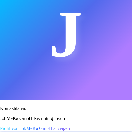
J
Kontaktdaten:
JobMeKa GmbH Recruiting-Team
Profil von JobMeKa GmbH anzeigen