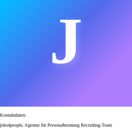
J
Kontaktdaten:
jobs4people, Agentur für Personalberatung Recruiting-Team