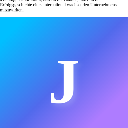
Erfolgsgeschichte eines international wachsenden Unternehmens
mitzuwirken.
J