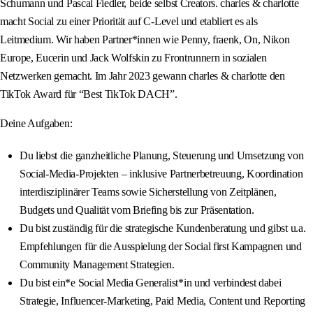
Schumann und Pascal Fiedler, beide selbst Creators. charles & charlotte
macht Social zu einer Priorität auf C-Level und etabliert es als
Leitmedium. Wir haben Partner*innen wie Penny, fraenk, On, Nikon
Europe, Eucerin und Jack Wolfskin zu Frontrunnern in sozialen
Netzwerken gemacht. Im Jahr 2023 gewann charles & charlotte den
TikTok Award für “Best TikTok DACH”.
Deine Aufgaben:
Du liebst die ganzheitliche Planung, Steuerung und Umsetzung von
Social-Media-Projekten – inklusive Partnerbetreuung, Koordination
interdisziplinärer Teams sowie Sicherstellung von Zeitplänen,
Budgets und Qualität vom Briefing bis zur Präsentation.
Du bist zuständig für die strategische Kundenberatung und gibst u.a.
Empfehlungen für die Ausspielung der Social first Kampagnen und
Community Management Strategien.
Du bist ein*e Social Media Generalist*in und verbindest dabei
Strategie, Influencer-Marketing, Paid Media, Content und Reporting