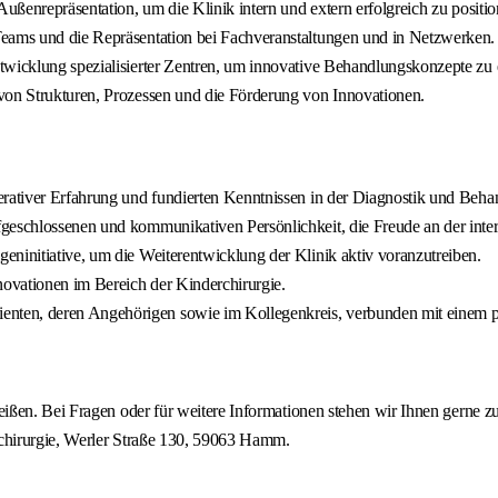
Außenrepräsentation, um die Klinik intern und extern erfolgreich zu positio
Teams und die Repräsentation bei Fachveranstaltungen und in Netzwerken.
twicklung spezialisierter Zentren, um innovative Behandlungskonzepte zu e
von Strukturen, Prozessen und die Förderung von Innovationen.
erativer Erfahrung und fundierten Kenntnissen in der Diagnostik und Beh
geschlossenen und kommunikativen Persönlichkeit, die Freude an der inter
eninitiative, um die Weiterentwicklung der Klinik aktiv voranzutreiben.
novationen im Bereich der Kinderchirurgie.
ten, deren Angehörigen sowie im Kollegenkreis, verbunden mit einem pro
ßen. Bei Fragen oder für weitere Informationen stehen wir Ihnen gerne zur
chirurgie, Werler Straße 130, 59063 Hamm.