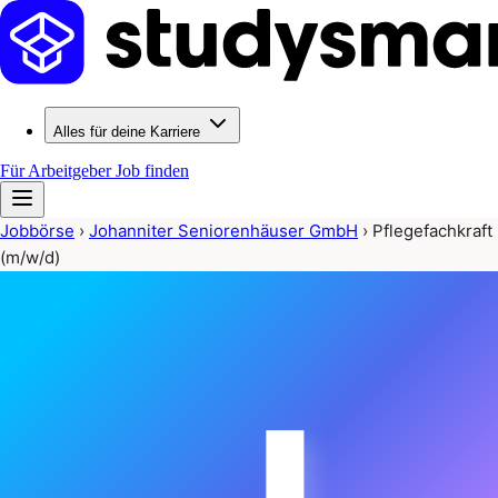
Alles für deine Karriere
Für Arbeitgeber
Job finden
Jobbörse
›
Johanniter Seniorenhäuser GmbH
›
Pflegefachkraft
(m/w/d)