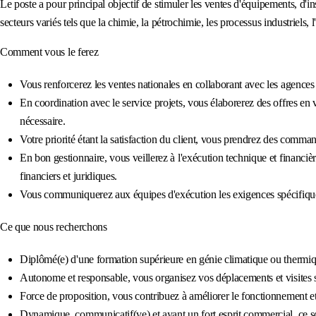
Le poste a pour principal objectif de stimuler les ventes d'équipements, d'in
secteurs variés tels que la chimie, la pétrochimie, les processus industriels, l
Comment vous le ferez
Vous renforcerez les ventes nationales en collaborant avec les agences l
En coordination avec le service projets, vous élaborerez des offres en v
nécessaire.
Votre priorité étant la satisfaction du client, vous prendrez des comm
En bon gestionnaire, vous veillerez à l'exécution technique et financièr
financiers et juridiques.
Vous communiquerez aux équipes d'exécution les exigences spécifiques d
Ce que nous recherchons
Diplômé(e) d'une formation supérieure en génie climatique ou thermique,
Autonome et responsable, vous organisez vos déplacements et visites 
Force de proposition, vous contribuez à améliorer le fonctionnement et 
Dynamique, communicatif(ve) et ayant un fort esprit commercial, ce son