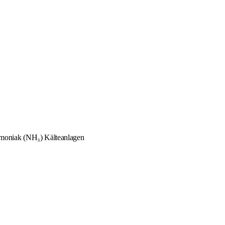
mmoniak (NH₃) Kälteanlagen