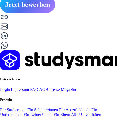
Jetzt bewerben
Unternehmen
Login
Impressum
FAQ
AGB
Presse
Magazine
Produkt
Für Studierende
Für Schüler*innen
Für Auszubildende
Für
Unternehmen
Für Lehrer*innen
Für Eltern
Alle Universitäten