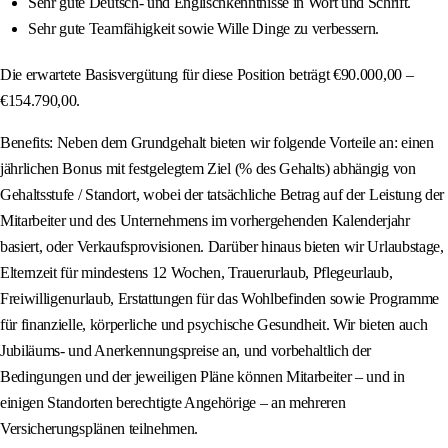
Sehr gute Deutsch- und Englischkenntnisse in Wort und Schrift.
Sehr gute Teamfähigkeit sowie Wille Dinge zu verbessern.
Die erwartete Basisvergütung für diese Position beträgt €90.000,00 –
€154.790,00.
Benefits: Neben dem Grundgehalt bieten wir folgende Vorteile an: einen
jährlichen Bonus mit festgelegtem Ziel (% des Gehalts) abhängig von
Gehaltsstufe / Standort, wobei der tatsächliche Betrag auf der Leistung der
Mitarbeiter und des Unternehmens im vorhergehenden Kalenderjahr
basiert, oder Verkaufsprovisionen. Darüber hinaus bieten wir Urlaubstage,
Elternzeit für mindestens 12 Wochen, Trauerurlaub, Pflegeurlaub,
Freiwilligenurlaub, Erstattungen für das Wohlbefinden sowie Programme
für finanzielle, körperliche und psychische Gesundheit. Wir bieten auch
Jubiläums- und Anerkennungspreise an, und vorbehaltlich der
Bedingungen und der jeweiligen Pläne können Mitarbeiter – und in
einigen Standorten berechtigte Angehörige – an mehreren
Versicherungsplänen teilnehmen.