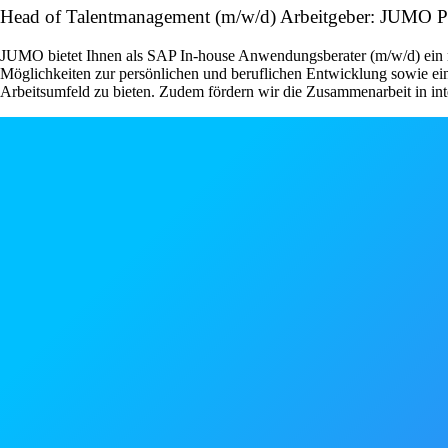
Head of Talentmanagement (m/w/d) Arbeitgeber: JUMO Pro
JUMO bietet Ihnen als SAP In-house Anwendungsberater (m/w/d) ein mod
Möglichkeiten zur persönlichen und beruflichen Entwicklung sowie ein
Arbeitsumfeld zu bieten. Zudem fördern wir die Zusammenarbeit in i