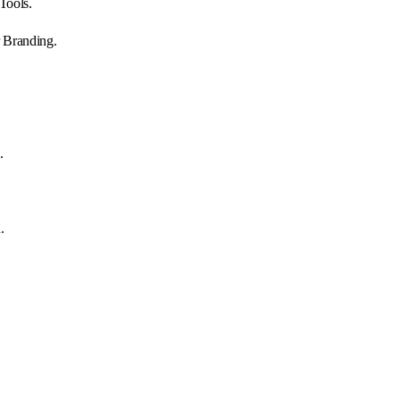
Tools.
r Branding.
.
.