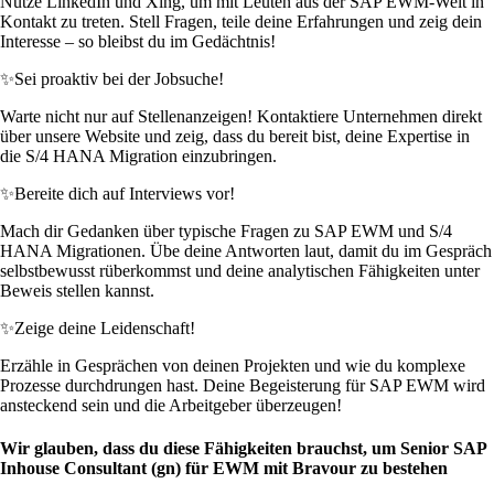
Nutze LinkedIn und Xing, um mit Leuten aus der SAP EWM-Welt in
Kontakt zu treten. Stell Fragen, teile deine Erfahrungen und zeig dein
Interesse – so bleibst du im Gedächtnis!
✨
Sei proaktiv bei der Jobsuche!
Warte nicht nur auf Stellenanzeigen! Kontaktiere Unternehmen direkt
über unsere Website und zeig, dass du bereit bist, deine Expertise in
die S/4 HANA Migration einzubringen.
✨
Bereite dich auf Interviews vor!
Mach dir Gedanken über typische Fragen zu SAP EWM und S/4
HANA Migrationen. Übe deine Antworten laut, damit du im Gespräch
selbstbewusst rüberkommst und deine analytischen Fähigkeiten unter
Beweis stellen kannst.
✨
Zeige deine Leidenschaft!
Erzähle in Gesprächen von deinen Projekten und wie du komplexe
Prozesse durchdrungen hast. Deine Begeisterung für SAP EWM wird
ansteckend sein und die Arbeitgeber überzeugen!
Wir glauben, dass du diese Fähigkeiten brauchst, um Senior SAP
Inhouse Consultant (gn) für EWM mit Bravour zu bestehen