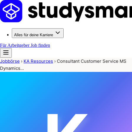
Alles für deine Karriere
Für Arbeitgeber
Job finden
Jobbörse
›
KA Resources
›
Consultant Customer Service MS
Dynamics…