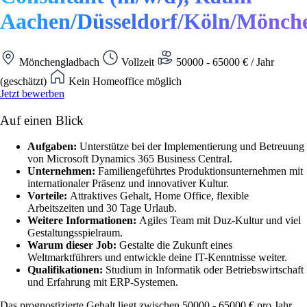
Aachen/Düsseldorf/Köln/Mönch
Mönchengladbach
Vollzeit
50000 - 65000 € / Jahr
(geschätzt)
Kein Homeoffice möglich
Jetzt bewerben
Auf einen Blick
Aufgaben:
Unterstütze bei der Implementierung und Betreuung
von Microsoft Dynamics 365 Business Central.
Unternehmen:
Familiengeführtes Produktionsunternehmen mit
internationaler Präsenz und innovativer Kultur.
Vorteile:
Attraktives Gehalt, Home Office, flexible
Arbeitszeiten und 30 Tage Urlaub.
Weitere Informationen:
Agiles Team mit Duz-Kultur und viel
Gestaltungsspielraum.
Warum dieser Job:
Gestalte die Zukunft eines
Weltmarktführers und entwickle deine IT-Kenntnisse weiter.
Qualifikationen:
Studium in Informatik oder Betriebswirtschaft
und Erfahrung mit ERP-Systemen.
Das prognostizierte Gehalt liegt zwischen 50000 - 65000 € pro Jahr.