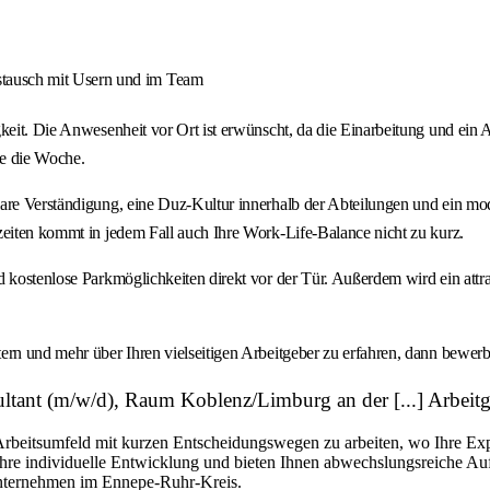
stausch mit Usern und im Team
gkeit. Die Anwesenheit vor Ort ist erwünscht, da die Einarbeitung und ei
ge die Woche.
re Verständigung, eine Duz‑Kultur innerhalb der Abteilungen und ein moder
zeiten kommt in jedem Fall auch Ihre Work‑Life‑Balance nicht zu kurz.
d kostenlose Parkmöglichkeiten direkt vor der Tür. Außerdem wird ein attr
rn und mehr über Ihren vielseitigen Arbeitgeber zu erfahren, dann bewerbe
tant (m/w/d), Raum Koblenz/Limburg an der [...] Arbeit
 Arbeitsumfeld mit kurzen Entscheidungswegen zu arbeiten, wo Ihre Exp
Ihre individuelle Entwicklung und bieten Ihnen abwechslungsreiche A
Unternehmen im Ennepe-Ruhr-Kreis.