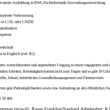
 äquivalente Ausbildung in BWL/Fachinformatik/Anwendungsentwicklung
manenter Verbesserung
n in C/AL oder C/SIDE
Datenbanken
ompetenz
eitschaft
 in Englisch (evtl. B2)
iärer, wertschätzender und angenehmer Umgang in einem engagierten und er
riden Arbeiten, Reisetätigkeit kommt nicht zum Tragen und es gibt 30 Url
Benefits, Jobrad, betriebliches Gesundheitsmanagement und Firmenevents.
eten gute Parkmöglichkeiten sowie eine Anbindung an den öffentlichen Na
6 59 406
treuer (m/w/d), Raum Frankfurt/Saarland Arbeitgeber: K