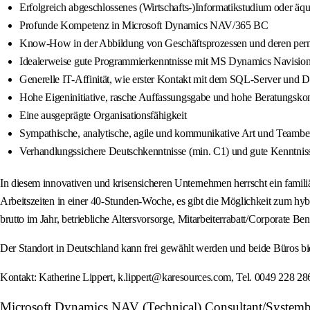
Erfolgreich abgeschlossenes (Wirtschafts-)Informatikstudium oder
Profunde Kompetenz in Microsoft Dynamics NAV/365 BC
Know-How in der Abbildung von Geschäftsprozessen und deren per
Idealerweise gute Programmierkenntnisse mit MS Dynamics Navisio
Generelle IT-Affinität, wie erster Kontakt mit dem SQL-Server und 
Hohe Eigeninitiative, rasche Auffassungsgabe und hohe Beratungsk
Eine ausgeprägte Organisationsfähigkeit
Sympathische, analytische, agile und kommunikative Art und Teamber
Verhandlungssichere Deutschkenntnisse (min. C1) und gute Kenntnisse
In diesem innovativen und krisensicheren Unternehmen herrscht ein famil
Arbeitszeiten in einer 40-Stunden-Woche, es gibt die Möglichkeit zum hyb
brutto im Jahr, betriebliche Altersvorsorge, Mitarbeiterrabatt/Corporate 
Der Standort in Deutschland kann frei gewählt werden und beide Büros bi
Kontakt: Katherine Lippert, k.lippert@karesources.com, Tel. 0049 228 28
Microsoft Dynamics NAV (Technical) Consultant/Systembe