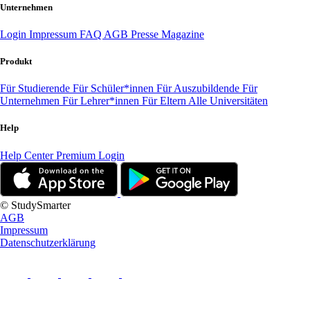
Unternehmen
Login
Impressum
FAQ
AGB
Presse
Magazine
Produkt
Für Studierende
Für Schüler*innen
Für Auszubildende
Für
Unternehmen
Für Lehrer*innen
Für Eltern
Alle Universitäten
Help
Help Center
Premium Login
© StudySmarter
AGB
Impressum
Datenschutzerklärung