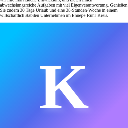
abwechslungsreiche Aufgaben mit viel Eigenverantwortung. Genießen
Sie zudem 30 Tage Urlaub und eine 38-Stunden-Woche in einem
wirtschaftlich stabilen Unternehmen im Ennepe-Ruhr-Kreis.
K