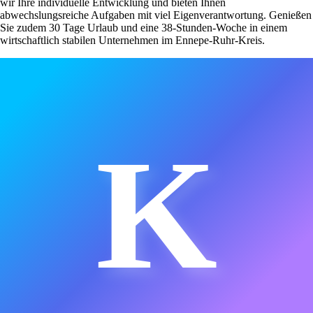
wir Ihre individuelle Entwicklung und bieten Ihnen
abwechslungsreiche Aufgaben mit viel Eigenverantwortung. Genießen
Sie zudem 30 Tage Urlaub und eine 38-Stunden-Woche in einem
wirtschaftlich stabilen Unternehmen im Ennepe-Ruhr-Kreis.
K