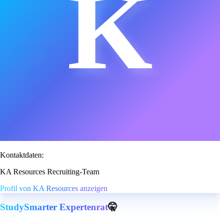
K
Kontaktdaten:
KA Resources Recruiting-Team
Profil von KA Resources anzeigen
StudySmarter Expertenrat
🤫