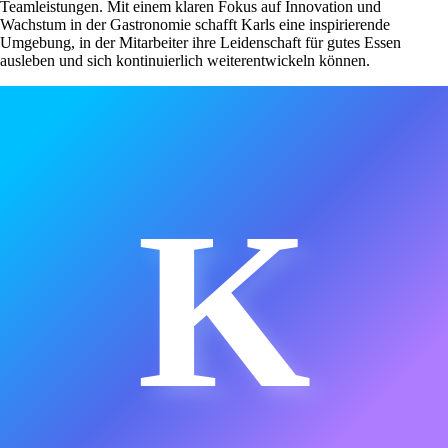
Teamleistungen. Mit einem klaren Fokus auf Innovation und
Wachstum in der Gastronomie schafft Karls eine inspirierende
Umgebung, in der Mitarbeiter ihre Leidenschaft für gutes Essen
ausleben und sich kontinuierlich weiterentwickeln können.
K