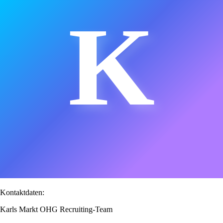
K
Kontaktdaten:
Karls Markt OHG Recruiting-Team