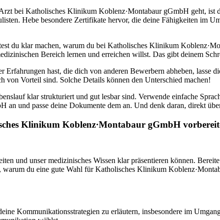
rzt bei Katholisches Klinikum Koblenz·Montabaur gGmbH geht, ist de
listen. Hebe besondere Zertifikate hervor, die deine Fähigkeiten im 
test du klar machen, warum du bei Katholisches Klinikum Koblenz·Mo
izinischen Bereich lernen und erreichen willst. Das gibt deinem Schr
r Erfahrungen hast, die dich von anderen Bewerbern abheben, lasse di
ch von Vorteil sind. Solche Details können den Unterschied machen!
enslauf klar strukturiert und gut lesbar sind. Verwende einfache Sprac
n und passe deine Dokumente dem an. Und denk daran, direkt über u
olisches Klinikum Koblenz·Montabaur gGmbH vorbereit
eiten und unser medizinisches Wissen klar präsentieren können. Bereite
en, warum du eine gute Wahl für Katholisches Klinikum Koblenz·Monta
, deine Kommunikationsstrategien zu erläutern, insbesondere im Umgang