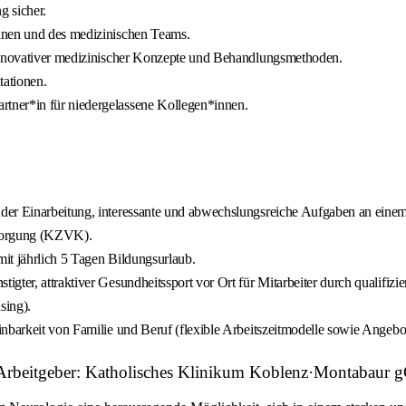
g sicher.
nnen und des medizinischen Teams.
 innovativer medizinischer Konzepte und Behandlungsmethoden.
tationen.
tner*in für niedergelassene Kollegen*innen.
er Einarbeitung, interessante und abwechslungsreiche Aufgaben an einem m
rsorgung (KZVK).
mit jährlich 5 Tagen Bildungsurlaub.
ter, attraktiver Gesundheitssport vor Ort für Mitarbeiter durch qualifizie
sing).
nbarkeit von Familie und Beruf (flexible Arbeitszeitmodelle sowie Angebote
gie Arbeitgeber: Katholisches Klinikum Koblenz·Montabau