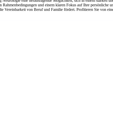
ng Neurologie eine herausragende Möglichkeit, sich in einem starken u
iven Rahmenbedingungen und einem klaren Fokus auf Ihre persönliche u
ie Vereinbarkeit von Beruf und Familie fördert. Profitieren Sie von ei