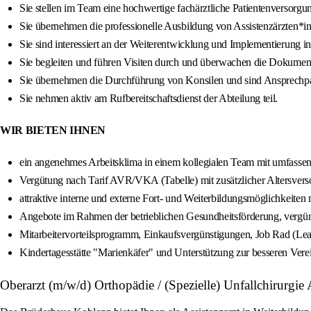
Sie stellen im Team eine hochwertige fachärztliche Patientenversorgun
Sie übernehmen die professionelle Ausbildung von Assistenzärzten*i
Sie sind interessiert an der Weiterentwicklung und Implementierung
Sie begleiten und führen Visiten durch und überwachen die Dokumen
Sie übernehmen die Durchführung von Konsilen und sind Ansprechpar
Sie nehmen aktiv am Rufbereitschaftsdienst der Abteilung teil.
WIR BIETEN IHNEN
ein angenehmes Arbeitsklima in einem kollegialen Team mit umfassend
Vergütung nach Tarif AVR/VKA (Tabelle) mit zusätzlicher Altersve
attraktive interne und externe Fort- und Weiterbildungsmöglichkeiten 
Angebote im Rahmen der betrieblichen Gesundheitsförderung, vergünstig
Mitarbeitervorteilsprogramm, Einkaufsvergünstigungen, Job Rad (Lea
Kindertagesstätte "Marienkäfer" und Unterstützung zur besseren Verei
Oberarzt (m/w/d) Orthopädie / (Spezielle) Unfallchirur