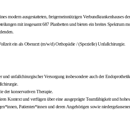
, eines modern ausgestatteten, freigemeinnützigen Verbundkrankenhauses
bteilungen mit insgesamt 687 Planbetten und bieten ein breites Spektrum 
ldenden.
llzeit ein als Oberarzt (m/w/d) Orthopädie / (Spezielle) Unfallchirurgie.
her und unfallchirurgischer Versorgung insbesondere auch der Endoprothetik
lchirurgie.
ie der konservativen Therapie.
linären Kontext und verfügen über eine ausgeprägte Teamfähigkeit und hoh
en*innen, Patienten*innen und deren Angehörigen sowie niedergelassene