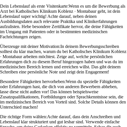
Dein Lebenslauf als erste Visitenkarte:
Wenn es um die Bewerbung als
Arzt bei Katholisches Klinikum Koblenz · Montabaur geht, ist dein
Lebenslauf super wichtig! Achte darauf, neben deinen
Ausbildungsdaten auch relevante Praktika und Klinikerfahrungen
aufzulisten. Hebe besondere Zertifikate hervor, die deine Fähigkeiten
im Umgang mit Patienten oder in bestimmten medizinischen
Fachrichtungen zeigen.
Überzeuge mit deiner Motivation:
In deinem Bewerbungsschreiben
solltest du klar machen, warum du bei Katholisches Klinikum Koblenz
· Montabaur arbeiten möchtest. Zeige auf, welche persönlichen
Erfahrungen dich zu diesem Beruf hingezogen haben und was du im
medizinischen Bereich lernen und erreichen willst. Das gibt deinem
Schreiben eine persönliche Note und zeigt dein Engagement!
Besondere Fähigkeiten hervorheben:
Wenn du spezielle Fähigkeiten
oder Erfahrungen hast, die dich von anderen Bewerbern abheben,
lasse diese nicht außen vor! Das können beispielsweise
Zusatzqualifikationen, Fortbildungen oder Sprachkenntnisse sein, die
im medizinischen Bereich von Vorteil sind. Solche Details können den
Unterschied machen!
Die richtige Form wählen:
Achte darauf, dass dein Anschreiben und
Lebenslauf klar strukturiert und gut lesbar sind. Verwende einfache
Sprache, um deine Gedanken effektiv zu vermitteln. Schau dir auch