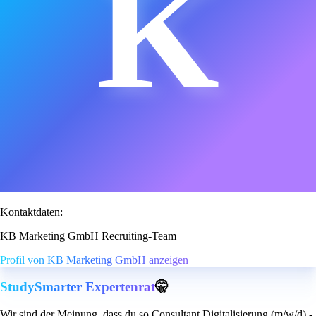
K
Kontaktdaten:
KB Marketing GmbH Recruiting-Team
Profil von KB Marketing GmbH anzeigen
StudySmarter Expertenrat
🤫
Wir sind der Meinung, dass du so Consultant Digitalisierung (m/w/d) -