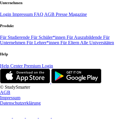
Unternehmen
Login
Impressum
FAQ
AGB
Presse
Magazine
Produkt
Für Studierende
Für Schüler*innen
Für Auszubildende
Für
Unternehmen
Für Lehrer*innen
Für Eltern
Alle Universitäten
Help
Help Center
Premium Login
© StudySmarter
AGB
Impressum
Datenschutzerklärung