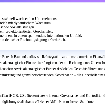
eines schnell wachsenden Unternehmens.
ereich mit dynamischem Wachstum.
sende Sozialleistungen.
, projektorientierten Geschäftsfeld.
ernehmens in einem spannenden, internationalen Umfeld.
e in deutscher Rechnungslegung erforderlich.
m Bereich Bau und audiovisuelle Integration zusammen, um einen Finanzdir
n als strategischer Finanzleiter fungieren, der die Richtung eines Unterne
 coachen sowie als strategischer Partner des lokalen Geschäftsführers und
imierung und grenzüberschreitenden Koordination – alles innerhalb eines 
chriften (HGB, USt, Steuern) sowie interner Governance- und Kontrollstan
lichung skalierbarer, effizienter Abläufe an mehreren Standorten