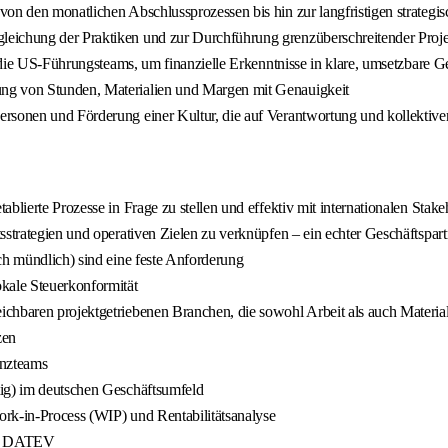
von den monatlichen Abschlussprozessen bis hin zur langfristigen strategi
leichung der Praktiken und zur Durchführung grenzüberschreitender Proj
für die US-Führungsteams, um finanzielle Erkenntnisse in klare, umsetzba
ng von Stunden, Materialien und Margen mit Genauigkeit
rsonen und Förderung einer Kultur, die auf Verantwortung und kollektive
blierte Prozesse in Frage zu stellen und effektiv mit internationalen Stake
sstrategien und operativen Zielen zu verknüpfen – ein echter Geschäftspart
ch mündlich) sind eine feste Anforderung
kale Steuerkonformität
ichbaren projektgetriebenen Branchen, die sowohl Arbeit als auch Materia
zen
anzteams
tig) im deutschen Geschäftsumfeld
rk-in-Process (WIP) und Rentabilitätsanalyse
mit DATEV