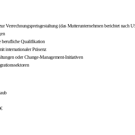
zur Verrechnungspreisgestaltung (das Mutterunternehmen berichtet nach
gen
 berufliche Qualifikation
t internationaler Präsenz
altungen oder Change-Management-Initiativen
egrationssektoren
laub
 €