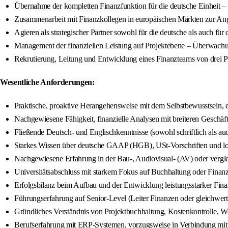
Übernahme der kompletten Finanzfunktion für die deutsche Einheit – 
Zusammenarbeit mit Finanzkollegen in europäischen Märkten zur Ang
Agieren als strategischer Partner sowohl für die deutsche als auch 
Management der finanziellen Leistung auf Projektebene – Überwachu
Rekrutierung, Leitung und Entwicklung eines Finanzteams von drei Pe
Wesentliche Anforderungen:
Praktische, proaktive Herangehensweise mit dem Selbstbewusstsein, eta
Nachgewiesene Fähigkeit, finanzielle Analysen mit breiteren Geschäft
Fließende Deutsch- und Englischkenntnisse (sowohl schriftlich als au
Starkes Wissen über deutsche GAAP (HGB), USt-Vorschriften und lo
Nachgewiesene Erfahrung in der Bau-, Audiovisual- (AV) oder vergle
Universitätsabschluss mit starkem Fokus auf Buchhaltung oder Finan
Erfolgsbilanz beim Aufbau und der Entwicklung leistungsstarker Fin
Führungserfahrung auf Senior-Level (Leiter Finanzen oder gleichwer
Gründliches Verständnis von Projektbuchhaltung, Kostenkontrolle, Wo
Berufserfahrung mit ERP-Systemen, vorzugsweise in Verbindung 