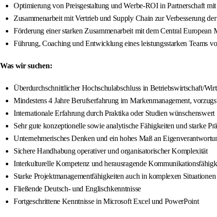
Optimierung von Preisgestaltung und Werbe-ROI in Partnerschaft m
Zusammenarbeit mit Vertrieb und Supply Chain zur Verbesserung der
Förderung einer starken Zusammenarbeit mit dem Central European 
Führung, Coaching und Entwicklung eines leistungsstarken Teams v
Was wir suchen:
Überdurchschnittlicher Hochschulabschluss in Betriebswirtschaft/Wi
Mindestens 4 Jahre Berufserfahrung im Markenmanagement, vorzu
Internationale Erfahrung durch Praktika oder Studien wünschenswert
Sehr gute konzeptionelle sowie analytische Fähigkeiten und starke Prä
Unternehmerisches Denken und ein hohes Maß an Eigenverantwortu
Sichere Handhabung operativer und organisatorischer Komplexität
Interkulturelle Kompetenz und herausragende Kommunikationsfähigk
Starke Projektmanagementfähigkeiten auch in komplexen Situationen 
Fließende Deutsch- und Englischkenntnisse
Fortgeschrittene Kenntnisse in Microsoft Excel und PowerPoint