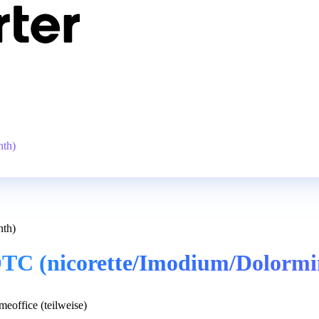
nth)
nth)
OTC (nicorette/Imodium/Dolormi
eoffice (teilweise)