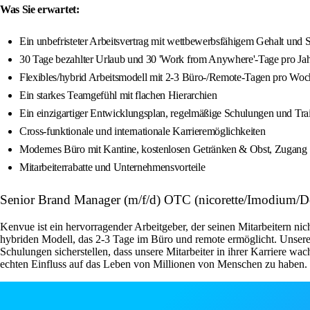
Was Sie erwartet:
Ein unbefristeter Arbeitsvertrag mit wettbewerbsfähigem Gehalt und S
30 Tage bezahlter Urlaub und 30 'Work from Anywhere'-Tage pro Ja
Flexibles/hybrid Arbeitsmodell mit 2-3 Büro-/Remote-Tagen pro Woc
Ein starkes Teamgefühl mit flachen Hierarchien
Ein einzigartiger Entwicklungsplan, regelmäßige Schulungen und Trai
Cross-funktionale und internationale Karrieremöglichkeiten
Modernes Büro mit Kantine, kostenlosen Getränken & Obst, Zugang z
Mitarbeiterrabatte und Unternehmensvorteile
Senior Brand Manager (m/f/d) OTC (nicorette/Imodium/D
Kenvue ist ein hervorragender Arbeitgeber, der seinen Mitarbeitern ni
hybriden Modell, das 2-3 Tage im Büro und remote ermöglicht. Unsere
Schulungen sicherstellen, dass unsere Mitarbeiter in ihrer Karriere w
echten Einfluss auf das Leben von Millionen von Menschen zu haben.