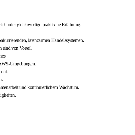
ich oder gleichwertige praktische Erfahrung.
onkurrierenden, latenzarmen Handelssystemen.
 sind von Vorteil.
nes.
on AWS-Umgebungen.
ment.
r.
mmenarbeit und kontinuierlichem Wachstum.
gkeiten.