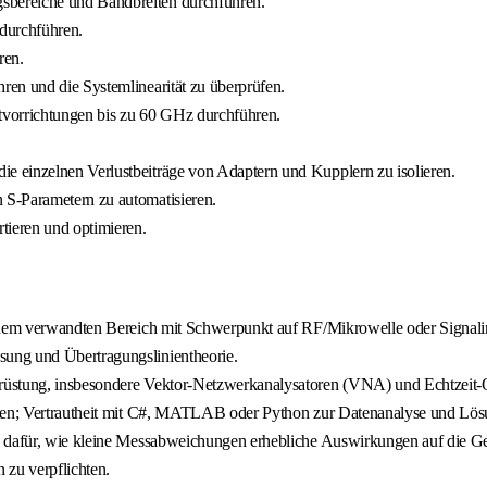
sbereiche und Bandbreiten durchführen.
durchführen.
ren.
en und die Systemlinearität zu überprüfen.
vorrichtungen bis zu 60 GHz durchführen.
 einzelnen Verlustbeiträge von Adaptern und Kupplern zu isolieren.
 S-Parametern zu automatisieren.
ieren und optimieren.
inem verwandten Bereich mit Schwerpunkt auf RF/Mikrowelle oder Signalin
ung und Übertragungslinientheorie.
rüstung, insbesondere Vektor-Netzwerkanalysatoren (VNA) und Echtzeit-
iten; Vertrautheit mit C#, MATLAB oder Python zur Datenanalyse und Lös
is dafür, wie kleine Messabweichungen erhebliche Auswirkungen auf die G
 zu verpflichten.