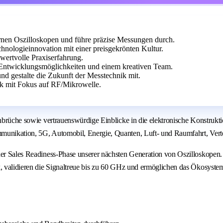
nen Oszilloskopen und führe präzise Messungen durch.
hnologieinnovation mit einer preisgekrönten Kultur.
 wertvolle Praxiserfahrung.
Entwicklungsmöglichkeiten und einem kreativen Team.
d gestalte die Zukunft der Messtechnik mit.
ik mit Fokus auf RF/Mikrowelle.
chbrüche sowie vertrauenswürdige Einblicke in die elektronische Konstrukt
mmunikation, 5G, Automobil, Energie, Quanten, Luft- und Raumfahrt, Vert
er Sales Readiness-Phase unserer nächsten Generation von Oszilloskopen. I
k, validieren die Signaltreue bis zu 60 GHz und ermöglichen das Ökosyste