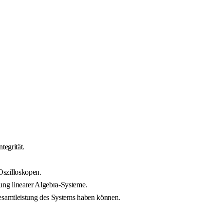
tegrität.
Oszilloskopen.
ung linearer Algebra-Systeme.
esamtleistung des Systems haben können.