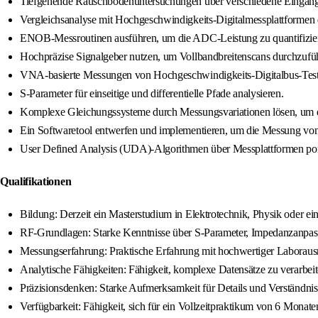
Tiefgehende Rauschbodenuntersuchungen über verschiedene Eingang
Vergleichsanalyse mit Hochgeschwindigkeits-Digitalmessplattformen 
ENOB-Messroutinen ausführen, um die ADC-Leistung zu quantifizie
Hochpräzise Signalgeber nutzen, um Vollbandbreitenscans durchzuführ
VNA-basierte Messungen von Hochgeschwindigkeits-Digitalbus-Test
S-Parameter für einseitige und differentielle Pfade analysieren.
Komplexe Gleichungssysteme durch Messungsvariationen lösen, um die
Ein Softwaretool entwerfen und implementieren, um die Messung von
User Defined Analysis (UDA)-Algorithmen über Messplattformen port
Qualifikationen
Bildung: Derzeit ein Masterstudium in Elektrotechnik, Physik oder e
RF-Grundlagen: Starke Kenntnisse über S-Parameter, Impedanzanpass
Messungserfahrung: Praktische Erfahrung mit hochwertiger Laboraus
Analytische Fähigkeiten: Fähigkeit, komplexe Datensätze zu verarbe
Präzisionsdenken: Starke Aufmerksamkeit für Details und Verständn
Verfügbarkeit: Fähigkeit, sich für ein Vollzeitpraktikum von 6 Monaten