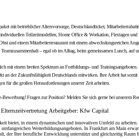
spaket mit betrieblicher Altersvorsorge, Deutschlandticket, Mitarbeiterraba
ndividuellen Teilzeitmodellen, Home Office & Workation, Flextagen und 30
Obst und einem Mitarbeiterrestaurant mit einem abwechslungsreichen Angeb
her Teamzusammenhalt – egal ob im Alltag, beim gemeinsamen Lunch, auf u
lich mit einem breiten Spektrum an Fortbildungs- und Trainingsangeboten.
kt an der Zukunftsfähigkeit Deutschlands mitwirken. Ihre Arbeit hat somit 
n für die großen Herausforderungen unserer Zeit arbeiten.
ine-Bewerbung! Fragen zur Position? Melden Sie sich gerne bei unserem R
Elternzeitvertretung Arbeitgeber: Kfw Capital
hkeit bietet, in einem dynamischen und innovativen Umfeld zu arbeiten
und umfangreichen Weiterbildungsangeboten. In Frankfurt am Main erwar
 der Ihre berufliche Entwicklung unterstützt und gleichzeitig Raum für