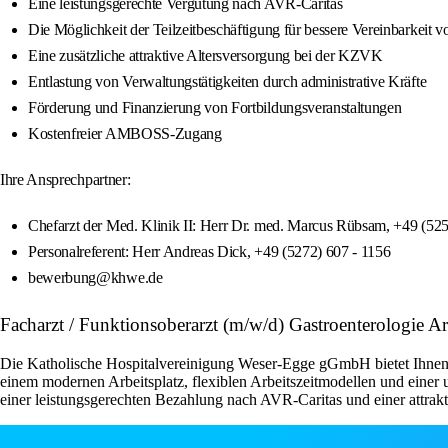
Eine leistungsgerechte Vergütung nach AVR‑Caritas
Die Möglichkeit der Teilzeitbeschäftigung für bessere Vereinbarkeit 
Eine zusätzliche attraktive Altersversorgung bei der KZVK
Entlastung von Verwaltungstätigkeiten durch administrative Kräfte
Förderung und Finanzierung von Fortbildungsveranstaltungen
Kostenfreier AMBOSS-Zugang
Ihre Ansprechpartner:
Chefarzt der Med. Klinik II: Herr Dr. med. Marcus Rübsam, +49 (52
Personalreferent: Herr Andreas Dick, +49 (5272) 607 - 1156
bewerbung@khwe.de
Facharzt / Funktionsoberarzt (m/w/d) Gastroenterologie
Die Katholische Hospitalvereinigung Weser-Egge gGmbH bietet Ihnen al
einem modernen Arbeitsplatz, flexiblen Arbeitszeitmodellen und einer 
einer leistungsgerechten Bezahlung nach AVR-Caritas und einer attrak